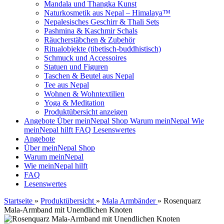
Mandala und Thangka Kunst
Naturkosmetik aus Nepal – Himalaya™
Nepalesisches Geschirr & Thali Sets
Pashmina & Kaschmir Schals
Räucherstäbchen & Zubehör
Ritualobjekte (tibetisch-buddhistisch)
Schmuck und Accessoires
Statuen und Figuren
Taschen & Beutel aus Nepal
Tee aus Nepal
Wohnen & Wohntextilien
Yoga & Meditation
Produktübersicht anzeigen
Angebote
Über meinNepal Shop
Warum meinNepal
Wie
meinNepal hilft
FAQ
Lesenswertes
Angebote
Über meinNepal Shop
Warum meinNepal
Wie meinNepal hilft
FAQ
Lesenswertes
Startseite
»
Produktübersicht
»
Mala Armbänder
»
Rosenquarz
Mala-Armband mit Unendlichen Knoten