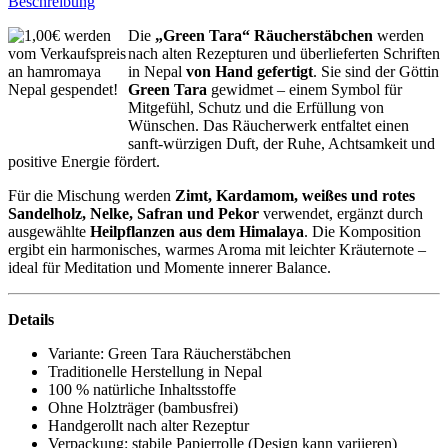
Beschreibung
Die
„Green Tara“ Räucherstäbchen
werden
nach alten Rezepturen und überlieferten Schriften
in Nepal
von Hand gefertigt
. Sie sind der Göttin
Green Tara
gewidmet – einem Symbol für
Mitgefühl, Schutz und die Erfüllung von
Wünschen. Das Räucherwerk entfaltet einen
sanft-würzigen Duft, der Ruhe, Achtsamkeit und
positive Energie fördert.
Für die Mischung werden
Zimt, Kardamom, weißes und rotes
Sandelholz, Nelke, Safran und Pekor
verwendet, ergänzt durch
ausgewählte
Heilpflanzen aus dem Himalaya
. Die Komposition
ergibt ein harmonisches, warmes Aroma mit leichter Kräuternote –
ideal für Meditation und Momente innerer Balance.
Details
Variante: Green Tara Räucherstäbchen
Traditionelle Herstellung in Nepal
100 % natürliche Inhaltsstoffe
Ohne Holzträger (bambusfrei)
Handgerollt nach alter Rezeptur
Verpackung: stabile Papierrolle (Design kann variieren)