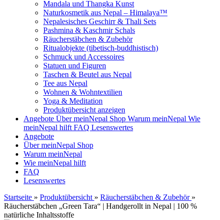
Mandala und Thangka Kunst
Naturkosmetik aus Nepal – Himalaya™
Nepalesisches Geschirr & Thali Sets
Pashmina & Kaschmir Schals
Räucherstäbchen & Zubehör
Ritualobjekte (tibetisch-buddhistisch)
Schmuck und Accessoires
Statuen und Figuren
Taschen & Beutel aus Nepal
Tee aus Nepal
Wohnen & Wohntextilien
Yoga & Meditation
Produktübersicht anzeigen
Angebote
Über meinNepal Shop
Warum meinNepal
Wie
meinNepal hilft
FAQ
Lesenswertes
Angebote
Über meinNepal Shop
Warum meinNepal
Wie meinNepal hilft
FAQ
Lesenswertes
Startseite
»
Produktübersicht
»
Räucherstäbchen & Zubehör
»
Räucherstäbchen „Green Tara“ | Handgerollt in Nepal | 100 %
natürliche Inhaltsstoffe