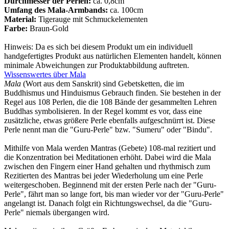
Durchmesser der Perlen:
ca. 0,8cm
Umfang des Mala-Armbands:
ca. 100cm
Material:
Tigerauge mit Schmuckelementen
Farbe:
Braun-Gold
Hinweis: Da es sich bei diesem Produkt um ein individuell
handgefertigtes Produkt aus natürlichen Elementen handelt, können
minimale Abweichungen zur Produktabbildung auftreten.
Wissenswertes über Mala
Mala
(Wort aus dem Sanskrit) sind Gebetsketten, die im
Buddhismus und Hinduismus Gebrauch finden. Sie bestehen in der
Regel aus 108 Perlen, die die 108 Bände der gesammelten Lehren
Buddhas symbolisieren. In der Regel kommt es vor, dass eine
zusätzliche, etwas größere Perle ebenfalls aufgeschnürrt ist. Diese
Perle nennt man die "Guru-Perle" bzw. "Sumeru" oder "Bindu".
Mithilfe von Mala werden Mantras (Gebete) 108-mal rezitiert und
die Konzentration bei Meditationen erhöht. Dabei wird die Mala
zwischen den Fingern einer Hand gehalten und rhythmisch zum
Rezitierten des Mantras bei jeder Wiederholung um eine Perle
weitergeschoben. Beginnend mit der ersten Perle nach der "Guru-
Perle", fährt man so lange fort, bis man wieder vor der "Guru-Perle"
angelangt ist. Danach folgt ein Richtungswechsel, da die "Guru-
Perle" niemals übergangen wird.