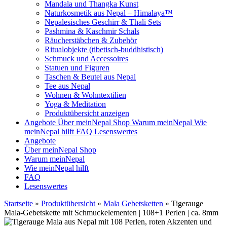
Mandala und Thangka Kunst
Naturkosmetik aus Nepal – Himalaya™
Nepalesisches Geschirr & Thali Sets
Pashmina & Kaschmir Schals
Räucherstäbchen & Zubehör
Ritualobjekte (tibetisch-buddhistisch)
Schmuck und Accessoires
Statuen und Figuren
Taschen & Beutel aus Nepal
Tee aus Nepal
Wohnen & Wohntextilien
Yoga & Meditation
Produktübersicht anzeigen
Angebote
Über meinNepal Shop
Warum meinNepal
Wie
meinNepal hilft
FAQ
Lesenswertes
Angebote
Über meinNepal Shop
Warum meinNepal
Wie meinNepal hilft
FAQ
Lesenswertes
Startseite
»
Produktübersicht
»
Mala Gebetsketten
»
Tigerauge
Mala-Gebetskette mit Schmuckelementen | 108+1 Perlen | ca. 8mm