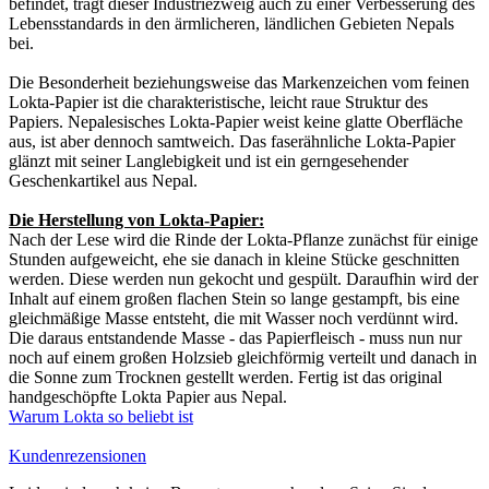
befindet, trägt dieser Industriezweig auch zu einer Verbesserung des
Lebensstandards in den ärmlicheren, ländlichen Gebieten Nepals
bei.
Die Besonderheit beziehungsweise das Markenzeichen vom feinen
Lokta-Papier ist die charakteristische, leicht raue Struktur des
Papiers. Nepalesisches Lokta-Papier weist keine glatte Oberfläche
aus, ist aber dennoch samtweich. Das faserähnliche Lokta-Papier
glänzt mit seiner Langlebigkeit und ist ein gerngesehender
Geschenkartikel aus Nepal.
Die Herstellung von Lokta-Papier:
Nach der Lese wird die Rinde der Lokta-Pflanze zunächst für einige
Stunden aufgeweicht, ehe sie danach in kleine Stücke geschnitten
werden. Diese werden nun gekocht und gespült. Daraufhin wird der
Inhalt auf einem großen flachen Stein so lange gestampft, bis eine
gleichmäßige Masse entsteht, die mit Wasser noch verdünnt wird.
Die daraus entstandende Masse - das Papierfleisch - muss nun nur
noch auf einem großen Holzsieb gleichförmig verteilt und danach in
die Sonne zum Trocknen gestellt werden. Fertig ist das original
handgeschöpfte Lokta Papier aus Nepal.
Warum Lokta so beliebt ist
Kundenrezensionen