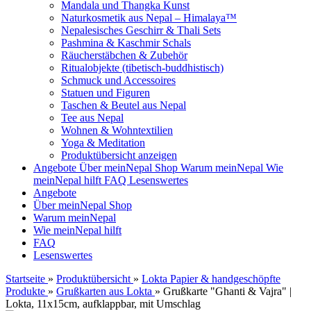
Mandala und Thangka Kunst
Naturkosmetik aus Nepal – Himalaya™
Nepalesisches Geschirr & Thali Sets
Pashmina & Kaschmir Schals
Räucherstäbchen & Zubehör
Ritualobjekte (tibetisch-buddhistisch)
Schmuck und Accessoires
Statuen und Figuren
Taschen & Beutel aus Nepal
Tee aus Nepal
Wohnen & Wohntextilien
Yoga & Meditation
Produktübersicht anzeigen
Angebote
Über meinNepal Shop
Warum meinNepal
Wie
meinNepal hilft
FAQ
Lesenswertes
Angebote
Über meinNepal Shop
Warum meinNepal
Wie meinNepal hilft
FAQ
Lesenswertes
Startseite
»
Produktübersicht
»
Lokta Papier & handgeschöpfte
Produkte
»
Grußkarten aus Lokta
»
Grußkarte "Ghanti & Vajra" |
Lokta, 11x15cm, aufklappbar, mit Umschlag