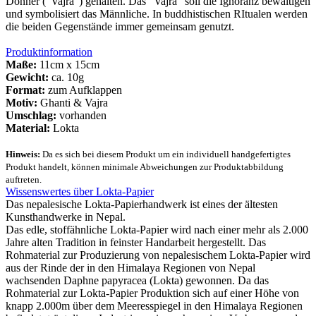
Donner ("Vajra") gehalten. Das "Vajra" soll die Ignoranz bewältigen
und symbolisiert das Männliche. In buddhistischen RItualen werden
die beiden Gegenstände immer gemeinsam genutzt.
Produktinformation
Maße:
11cm x 15cm
Gewicht:
ca. 10g
Format:
zum Aufklappen
Motiv:
Ghanti & Vajra
Umschlag:
vorhanden
Material:
Lokta
Hinweis:
Da es sich bei diesem Produkt um ein individuell handgefertigtes
Produkt handelt, können minimale Abweichungen zur Produktabbildung
auftreten.
Wissenswertes über Lokta-Papier
Das nepalesische Lokta-Papierhandwerk ist eines der ältesten
Kunsthandwerke in Nepal.
Das edle, stoffähnliche Lokta-Papier wird nach einer mehr als 2.000
Jahre alten Tradition in feinster Handarbeit hergestellt. Das
Rohmaterial zur Produzierung von nepalesischem Lokta-Papier wird
aus der Rinde der in den Himalaya Regionen von Nepal
wachsenden Daphne papyracea (Lokta) gewonnen. Da das
Rohmaterial zur Lokta-Papier Produktion sich auf einer Höhe von
knapp 2.000m über dem Meeresspiegel in den Himalaya Regionen