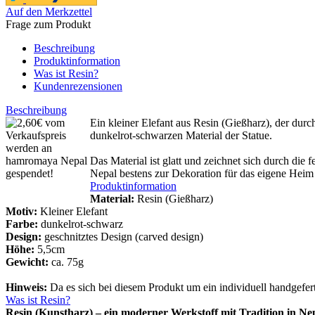
Auf den Merkzettel
Frage zum Produkt
Beschreibung
Produktinformation
Was ist Resin?
Kundenrezensionen
Beschreibung
Ein kleiner Elefant aus Resin (Gießharz), der durc
dunkelrot-schwarzen Material der Statue.
Das Material ist glatt und zeichnet sich durch die 
Nepal bestens zur Dekoration für das eigene Heim
Produktinformation
Material:
Resin (Gießharz)
Motiv:
Kleiner Elefant
Farbe:
dunkelrot-schwarz
Design:
geschnitztes Design (carved design)
Höhe:
5,5cm
Gewicht:
ca. 75g
Hinweis:
Da es sich bei diesem Produkt um ein individuell handgefe
Was ist Resin?
Resin (Kunstharz) – ein moderner Werkstoff mit Tradition in Ne