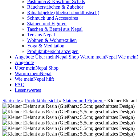
Pashmina & Kaschmir Schals
Räucherstäbchen & Zubehör
Ritualobjekte (tibetisch-buddhistisch)
Schmuck und Accessoires
Statuen und Figuren
Taschen & Beutel aus Nepal
Tee aus Nepal
Wohnen & Wohntextilien
Yoga & Meditation
Produktübersicht anzeigen
Angebote
Über meinNepal Shop
Warum meinNepal
Wie meinN
Angebote
Über meinNepal Shop
Warum meinNepal
Wie meinNepal hilft
FAQ
Lesenswertes
Startseite
»
Produktübersicht
»
Statuen und Figuren
»
Kleiner Elefant