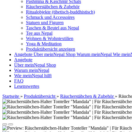
Pashmina & Kaschmir Schals
Räucherstäbchen & Zubehör
Ritualobjekte (tibetisch-buddhistisch)
Schmuck und Accessoires
Statuen und Figuren
Taschen & Beutel aus Nepal
Tee aus Nepal
Wohnen & Wohntextilien
Yoga & Meditation
Produktübersicht anzeigen
Angebote
Über meinNepal Shop
Warum meinNepal
Wie meinN
Angebote
Über meinNepal Shop
Warum meinNepal
Wie meinNepal hilft
FAQ
Lesenswertes
Startseite
»
Produktübersicht
»
Räucherstäbchen & Zubehör
»
Räuche