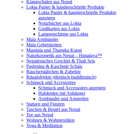
Klangschalen aus Nepal
Lokta Papier & handgeschöpfte Produkte
Lokta Papier & handgeschöpfte Produkte
anzeigen
Notizbücher aus Lokta
Grußkarten aus Lokta
Lampenschirme aus Lokta
Mala Armbänder
Mala Gebetsketten
Mandala und Thangka Kunst
Naturkosmetik aus Nepal – Himalaya™
Nepalesisches Geschirr & Thali Sets
Pashmina & Kaschmir Schals
Räucherstäbchen & Zubehör
Ritualobjekte (tibetisch-buddhistisch)
Schmuck und Accessoires
Schmuck und Accessoires anzeigen
Halsketten mit Anhänger
Armbänder und Armreifen
Statuen und Figuren
Taschen & Beutel aus Nepal
Tee aus Nepal
Wohnen & Wohntextilien
Yoga & Meditation