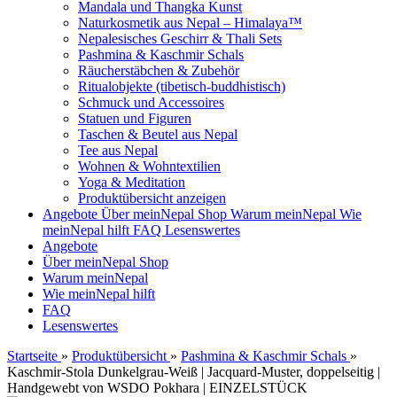
Mandala und Thangka Kunst
Naturkosmetik aus Nepal – Himalaya™
Nepalesisches Geschirr & Thali Sets
Pashmina & Kaschmir Schals
Räucherstäbchen & Zubehör
Ritualobjekte (tibetisch-buddhistisch)
Schmuck und Accessoires
Statuen und Figuren
Taschen & Beutel aus Nepal
Tee aus Nepal
Wohnen & Wohntextilien
Yoga & Meditation
Produktübersicht anzeigen
Angebote
Über meinNepal Shop
Warum meinNepal
Wie
meinNepal hilft
FAQ
Lesenswertes
Angebote
Über meinNepal Shop
Warum meinNepal
Wie meinNepal hilft
FAQ
Lesenswertes
Startseite
»
Produktübersicht
»
Pashmina & Kaschmir Schals
»
Kaschmir-Stola Dunkelgrau-Weiß | Jacquard-Muster, doppelseitig |
Handgewebt von WSDO Pokhara | EINZELSTÜCK