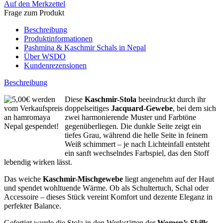
Auf den Merkzettel
Frage zum Produkt
Beschreibung
Produktinformationen
Pashmina & Kaschmir Schals in Nepal
Über WSDO
Kundenrezensionen
Beschreibung
Diese
Kaschmir-Stola
beeindruckt durch ihr
doppelseitiges
Jacquard-Gewebe
, bei dem sich
zwei harmonierende Muster und Farbtöne
gegenüberliegen. Die dunkle Seite zeigt ein
tiefes Grau, während die helle Seite in feinem
Weiß schimmert – je nach Lichteinfall entsteht
ein sanft wechselndes Farbspiel, das den Stoff
lebendig wirken lässt.
Das weiche
Kaschmir-Mischgewebe
liegt angenehm auf der Haut
und spendet wohltuende Wärme. Ob als Schultertuch, Schal oder
Accessoire – dieses Stück vereint Komfort und dezente Eleganz in
perfekter Balance.
Gefertigt wurde die Stola in den Werkstätten der
Women’s Skills