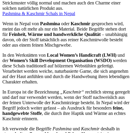
Strickmuster völlig normal und machen auch den Charme einer
solchen natürlichen Produkt aus.
Pashmina & Kaschmir Schals in Nepal
Wenn in Nepal von
Pashmina
oder
Kaschmir
gesprochen wird,
meint das oft mehr als nur ein Material. Beide Begriffe stehen dort
für
Feinheit, Wärme und handwerkliche Qualität
– unabhängig
davon, ob der Stoff tatsächlich aus reiner Kaschmirwolle besteht
oder aus einem feinen Mischgewebe.
In den Werkstätten von
Local Women’s Handicraft (LWH)
und
der
Women’s Skill Development Organisation (WSDO)
werden
diese Schals traditionell auf hölzernen Webstühlen gefertigt.
Verarbeitet werden weiche, naturbasierte Garne, die sich angenehm
auf der Haut anfühlen und durch die Handwebung ihren lebendigen
Charakter erhalten.
In Europa ist die Bezeichnung
„Kaschmir“
rechtlich streng geregelt
und darf nur verwendet werden, wenn der Stoff nachweislich aus
der feinen Unterwolle der Kaschmirziege besteht. In Nepal wird der
Begriff jedoch weiter gefasst – als Ausdruck für besonders
feine,
handgewebte Stoffe
, die durch ihre Haptik und Wärme an echtes
Kaschmir erinnern.
Ich verwende die Begriffe
Pashmina
und
Kaschmir
deshalb in