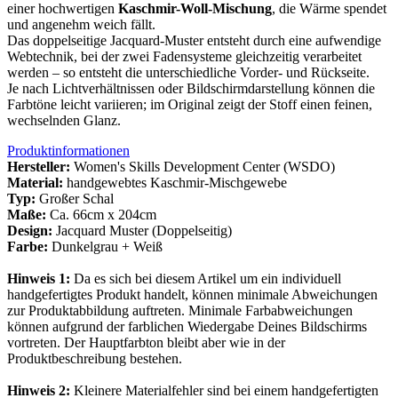
einer hochwertigen
Kaschmir-Woll-Mischung
, die Wärme spendet
und angenehm weich fällt.
Das doppelseitige Jacquard-Muster entsteht durch eine aufwendige
Webtechnik, bei der zwei Fadensysteme gleichzeitig verarbeitet
werden – so entsteht die unterschiedliche Vorder- und Rückseite.
Je nach Lichtverhältnissen oder Bildschirmdarstellung können die
Farbtöne leicht variieren; im Original zeigt der Stoff einen feinen,
wechselnden Glanz.
Produktinformationen
Hersteller:
Women's Skills Development Center (WSDO)
Material:
handgewebtes Kaschmir-Mischgewebe
Typ:
Großer Schal
Maße:
Ca. 66cm x 204cm
Design:
Jacquard Muster (Doppelseitig)
Farbe:
Dunkelgrau + Weiß
Hinweis 1:
Da es sich bei diesem Artikel um ein individuell
handgefertigtes Produkt handelt, können minimale Abweichungen
zur Produktabbildung auftreten. Minimale Farbabweichungen
können aufgrund der farblichen Wiedergabe Deines Bildschirms
vortreten. Der Hauptfarbton bleibt aber wie in der
Produktbeschreibung bestehen.
Hinweis 2:
Kleinere Materialfehler sind bei einem handgefertigten