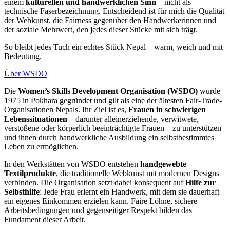
einem
kulturellen und handwerklichen Sinn
– nicht als
technische Faserbezeichnung. Entscheidend ist für mich die Qualität
der Webkunst, die Fairness gegenüber den Handwerkerinnen und
der soziale Mehrwert, den jedes dieser Stücke mit sich trägt.
So bleibt jedes Tuch ein echtes Stück Nepal – warm, weich und mit
Bedeutung.
Über WSDO
Die
Women’s Skills Development Organisation (WSDO)
wurde
1975 in Pokhara gegründet und gilt als eine der ältesten Fair-Trade-
Organisationen Nepals. Ihr Ziel ist es,
Frauen in schwierigen
Lebenssituationen
– darunter alleinerziehende, verwitwete,
verstoßene oder körperlich beeinträchtigte Frauen – zu unterstützen
und ihnen durch handwerkliche Ausbildung ein selbstbestimmtes
Leben zu ermöglichen.
In den Werkstätten von WSDO entstehen
handgewebte
Textilprodukte
, die traditionelle Webkunst mit modernen Designs
verbinden. Die Organisation setzt dabei konsequent auf
Hilfe zur
Selbsthilfe
: Jede Frau erlernt ein Handwerk, mit dem sie dauerhaft
ein eigenes Einkommen erzielen kann. Faire Löhne, sichere
Arbeitsbedingungen und gegenseitiger Respekt bilden das
Fundament dieser Arbeit.