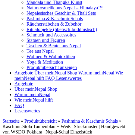
Mandala und Thangka Kunst
Naturkosmetik aus Nepal – Himalaya™
Nepalesisches Geschirr & Thali Sets
Pashmina & Kaschmir Schals
Räucherstäbchen & Zubehör
Ritualobjekte (tibetisch-buddhistisch)
Schmuck und Accessoires
Statuen und Figuren
Taschen & Beutel aus Nepal
Tee aus Nepal
Wohnen & Wohntextilien
Yoga & Meditation
Produktübersicht anzeigen
Angebote
Über meinNepal Shop
Warum meinNepal
Wie
meinNepal hilft
FAQ
Lesenswertes
Angebote
Über meinNepal Shop
Warum meinNepal
Wie meinNepal hilft
FAQ
Lesenswertes
Startseite
»
Produktübersicht
»
Pashmina & Kaschmir Schals
»
Kaschmir-Stola Taubenblau + Weiß | Strickmuster | Handgewebt
von WSDO Pokhara | Nepal-Schal Einzelstück