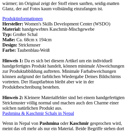
wärmer; im Original zeigt der Stoff einen sanften, seidig-matten
Glanz, der auf Fotos kaum vollständig einzufangen ist.
Produktinformationen
Hersteller:
Women's Skills Development Center (WSDO)
Material:
handgewebtes Kaschmir-Mischgewebe
Typ:
Großer Schal
Maße:
Ca. 68cm x 194cm
Design:
Strickmuser
Farbe:
Taubenblau-Weiß
Hinweis 1:
Da es sich bei diesem Artikel um ein individuell
handgefertigtes Produkt handelt, können minimale Abweichungen
zur Produktabbildung auftreten. Minimale Farbabweichungen
können aufgrund der farblichen Wiedergabe Deines Bildschirms
vortreten. Der Hauptfarbton bleibt aber wie in der
Produktbeschreibung bestehen.
Hinweis 2:
Kleinere Materialfehler sind bei einem handgefertigten
Strickmuster völlig normal und machen auch den Charme einer
solchen natürlichen Produkt aus.
Pashmina & Kaschmir Schals in Nepal
Wenn in Nepal von
Pashmina
oder
Kaschmir
gesprochen wird,
meint das oft mehr als nur ein Material. Beide Begriffe stehen dort