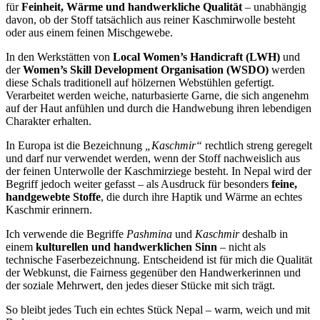
für
Feinheit, Wärme und handwerkliche Qualität
– unabhängig
davon, ob der Stoff tatsächlich aus reiner Kaschmirwolle besteht
oder aus einem feinen Mischgewebe.
In den Werkstätten von
Local Women’s Handicraft (LWH)
und
der
Women’s Skill Development Organisation (WSDO)
werden
diese Schals traditionell auf hölzernen Webstühlen gefertigt.
Verarbeitet werden weiche, naturbasierte Garne, die sich angenehm
auf der Haut anfühlen und durch die Handwebung ihren lebendigen
Charakter erhalten.
In Europa ist die Bezeichnung
„Kaschmir“
rechtlich streng geregelt
und darf nur verwendet werden, wenn der Stoff nachweislich aus
der feinen Unterwolle der Kaschmirziege besteht. In Nepal wird der
Begriff jedoch weiter gefasst – als Ausdruck für besonders
feine,
handgewebte Stoffe
, die durch ihre Haptik und Wärme an echtes
Kaschmir erinnern.
Ich verwende die Begriffe
Pashmina
und
Kaschmir
deshalb in
einem
kulturellen und handwerklichen Sinn
– nicht als
technische Faserbezeichnung. Entscheidend ist für mich die Qualität
der Webkunst, die Fairness gegenüber den Handwerkerinnen und
der soziale Mehrwert, den jedes dieser Stücke mit sich trägt.
So bleibt jedes Tuch ein echtes Stück Nepal – warm, weich und mit