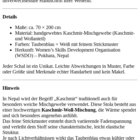
unverwechselbare Handschrift ihrer Weberin.
Details
Maße: ca. 70 × 200 cm
Material: handgewebtes Kaschmir-Mischgewebe (Kaschmir-
und Wollanteil)
Farben: Taubenblau + Weiß mit feinem Strickmuster
Herkunft: Women’s Skills Development Organisation
(WSDO) – Pokhara, Nepal
Jeder Schal ist ein Unikat. Leichte Abweichungen in Muster, Farbe
oder Größe sind Merkmale echter Handarbeit und kein Makel.
Hinweis
In Nepal wird der Begriff „Kaschmir“ traditionell auch für
besonders weiche Mischgewebe verwendet. Diese Stola besteht aus
einer hochwertigen
Kaschmir-Woll-Mischung
, die Wärme spendet
und sich besonders angenehm anfühlt.
Das feine Strickmuster entsteht durch variierende Fadenspannung
und verleiht dem Stoff seine charakteristische, leicht elastische
Struktur.
Je nach Lichtverhältnissen wirkt das Taubenblau etwas kühler oder