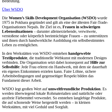
Bedeutung.
Über WSDO
Die
Women’s Skills Development Organisation (WSDO)
wurde
1975 in Pokhara gegründet und gilt als eine der ältesten Fair-Trade-
Organisationen Nepals. Ihr Ziel ist es,
Frauen in schwierigen
Lebenssituationen
– darunter alleinerziehende, verwitwete,
verstoßene oder körperlich beeinträchtigte Frauen – zu unterstützen
und ihnen durch handwerkliche Ausbildung ein selbstbestimmtes
Leben zu ermöglichen.
In den Werkstätten von WSDO entstehen
handgewebte
Textilprodukte
, die traditionelle Webkunst mit modernen Designs
verbinden. Die Organisation setzt dabei konsequent auf
Hilfe zur
Selbsthilfe
: Jede Frau erlernt ein Handwerk, mit dem sie dauerhaft
ein eigenes Einkommen erzielen kann. Faire Löhne, sichere
Arbeitsbedingungen und gegenseitiger Respekt bilden das
Fundament dieser Arbeit.
WSDO legt großen Wert auf
umweltfreundliche Produktion
. Es
werden überwiegend lokale Rohmaterialien und natürliche oder
azofreie Färbemittel verwendet. So entstehen langlebige Produkte,
die auf schonende Weise hergestellt werden – in kleinen
Werkstätten, mit viel Geduld und Sorgfalt.