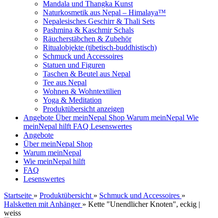
Mandala und Thangka Kunst
Naturkosmetik aus Nepal – Himalaya™
Nepalesisches Geschirr & Thali Sets
Pashmina & Kaschmir Schals
Räucherstäbchen & Zubehör
Ritualobjekte (tibetisch-buddhistisch)
Schmuck und Accessoires
Statuen und Figuren
Taschen & Beutel aus Nepal
Tee aus Nepal
Wohnen & Wohntextilien
Yoga & Meditation
Produktübersicht anzeigen
Angebote
Über meinNepal Shop
Warum meinNepal
Wie
meinNepal hilft
FAQ
Lesenswertes
Angebote
Über meinNepal Shop
Warum meinNepal
Wie meinNepal hilft
FAQ
Lesenswertes
Startseite
»
Produktübersicht
»
Schmuck und Accessoires
»
Halsketten mit Anhänger
»
Kette "Unendlicher Knoten", eckig |
weiss