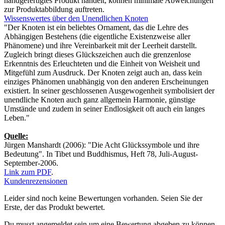
handgefertigtes Produkt handelt, können minimale Abweichungen
zur Produktabbildung auftreten.
Wissenswertes über den Unendlichen Knoten
"Der Knoten ist ein beliebtes Ornament, das die Lehre des
Abhängigen Bestehens (die eigentliche Existenzweise aller
Phänomene) und ihre Vereinbarkeit mit der Leerheit darstellt.
Zugleich bringt dieses Glückszeichen auch die grenzenlose
Erkenntnis des Erleuchteten und die Einheit von Weisheit und
Mitgefühl zum Ausdruck. Der Knoten zeigt auch an, dass kein
einziges Phänomen unabhängig von den anderen Erscheinungen
existiert. In seiner geschlossenen Ausgewogenheit symbolisiert der
unendliche Knoten auch ganz allgemein Harmonie, günstige
Umstände und zudem in seiner Endlosigkeit oft auch ein langes
Leben."
Quelle:
Jürgen Manshardt (2006): "Die Acht Glückssymbole und ihre
Bedeutung". In Tibet und Buddhismus, Heft 78, Juli-August-
September-2006.
Link zum PDF
.
Kundenrezensionen
Leider sind noch keine Bewertungen vorhanden. Seien Sie der
Erste, der das Produkt bewertet.
Du musst angemeldet sein um eine Bewertung abgeben zu können.