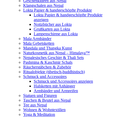
Geschenkideen aus Nepal
Klangschalen aus Nepal
Lokta Papier & handgeschöpfte Produkte
Lokta Papier & handgeschöpfte Produkte
anzeigen
Notizbücher aus Lokta
Grußkarten aus Lokta
Lampenschirme aus Lokta
Mala Armbänder
Mala Gebetsketten
Mandala und Thangka Kunst
Naturkosmetik aus Nepal – Himalaya™
Nepalesisches Geschirr & Thali Sets
Pashmina & Kaschmir Schals
Räucherstäbchen & Zubehör
Ritualobjekte (tibetisch-buddhistisch)
Schmuck und Accessoires
Schmuck und Accessoires anzeigen
Halsketten mit Anhänger
Armbänder und Armreifen
Statuen und Figuren
Taschen & Beutel aus Nepal
Tee aus Nepal
Wohnen & Wohntextilien
Yoga & Meditation