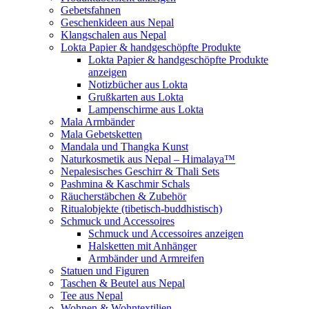
Gebetsfahnen
Geschenkideen aus Nepal
Klangschalen aus Nepal
Lokta Papier & handgeschöpfte Produkte
Lokta Papier & handgeschöpfte Produkte
anzeigen
Notizbücher aus Lokta
Grußkarten aus Lokta
Lampenschirme aus Lokta
Mala Armbänder
Mala Gebetsketten
Mandala und Thangka Kunst
Naturkosmetik aus Nepal – Himalaya™
Nepalesisches Geschirr & Thali Sets
Pashmina & Kaschmir Schals
Räucherstäbchen & Zubehör
Ritualobjekte (tibetisch-buddhistisch)
Schmuck und Accessoires
Schmuck und Accessoires anzeigen
Halsketten mit Anhänger
Armbänder und Armreifen
Statuen und Figuren
Taschen & Beutel aus Nepal
Tee aus Nepal
Wohnen & Wohntextilien