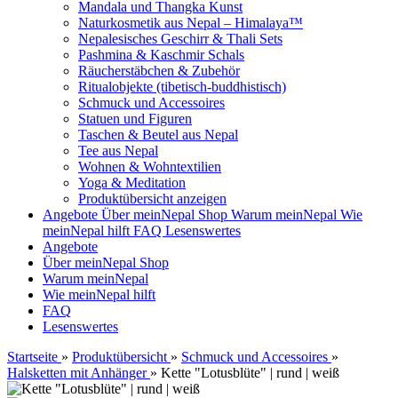
Mandala und Thangka Kunst
Naturkosmetik aus Nepal – Himalaya™
Nepalesisches Geschirr & Thali Sets
Pashmina & Kaschmir Schals
Räucherstäbchen & Zubehör
Ritualobjekte (tibetisch-buddhistisch)
Schmuck und Accessoires
Statuen und Figuren
Taschen & Beutel aus Nepal
Tee aus Nepal
Wohnen & Wohntextilien
Yoga & Meditation
Produktübersicht anzeigen
Angebote
Über meinNepal Shop
Warum meinNepal
Wie
meinNepal hilft
FAQ
Lesenswertes
Angebote
Über meinNepal Shop
Warum meinNepal
Wie meinNepal hilft
FAQ
Lesenswertes
Startseite
»
Produktübersicht
»
Schmuck und Accessoires
»
Halsketten mit Anhänger
»
Kette "Lotusblüte" | rund | weiß