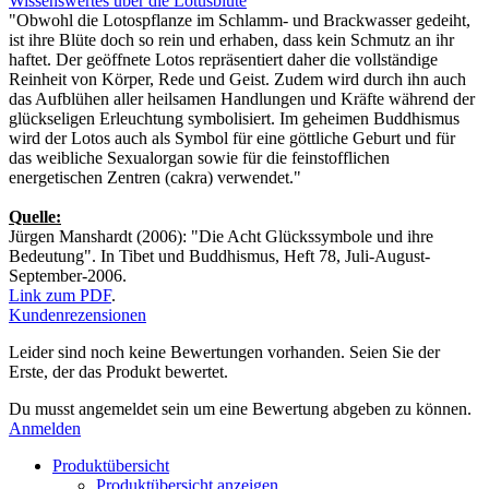
Wissenswertes über die Lotusblüte
"Obwohl die Lotospflanze im Schlamm- und Brackwasser gedeiht,
ist ihre Blüte doch so rein und erhaben, dass kein Schmutz an ihr
haftet. Der geöffnete Lotos repräsentiert daher die vollständige
Reinheit von Körper, Rede und Geist. Zudem wird durch ihn auch
das Aufblühen aller heilsamen Handlungen und Kräfte während der
glückseligen Erleuchtung symbolisiert. Im geheimen Buddhismus
wird der Lotos auch als Symbol für eine göttliche Geburt und für
das weibliche Sexualorgan sowie für die feinstofflichen
energetischen Zentren (cakra) verwendet."
Quelle:
Jürgen Manshardt (2006): "Die Acht Glückssymbole und ihre
Bedeutung". In Tibet und Buddhismus, Heft 78, Juli-August-
September-2006.
Link zum PDF
.
Kundenrezensionen
Leider sind noch keine Bewertungen vorhanden. Seien Sie der
Erste, der das Produkt bewertet.
Du musst angemeldet sein um eine Bewertung abgeben zu können.
Anmelden
Produktübersicht
Produktübersicht anzeigen