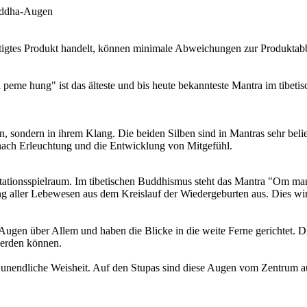
uddha-Augen
rtigtes Produkt handelt, können minimale Abweichungen zur Produktabb
me hung" ist das älteste und bis heute bekannteste Mantra im tibetis
 sondern in ihrem Klang. Die beiden Silben sind in Mantras sehr belie
 nach Erleuchtung und die Entwicklung von Mitgefühl.
pretationsspielraum. Im tibetischen Buddhismus steht das Mantra "Om 
ung aller Lebewesen aus dem Kreislauf der Wiedergeburten aus. Dies wi
ugen über Allem und haben die Blicke in die weite Ferne gerichtet. 
werden können.
nendliche Weisheit. Auf den Stupas sind diese Augen vom Zentrum aus 