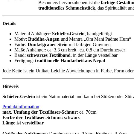
Besonders hervorzuheben ist die
farbige Gestalt
traditionelles Schmuckstück
, das Spiritualität 
Details
Material Anhänger:
Schiefer-Gestein
, handgefertigt
Motiv:
Buddha-Augen
und Mantra „Om Mani Padme Hum“
Farbe:
Dunkelgrauer Stein
mit farbigen Gravuren
Maße Anhänger: ca. 3,3 cm breit | ca. 0,8 cm Durchmesser
Band:
schwarzes Textilband
, in der Länge verstellbar
Fertigung:
traditionelle Handarbeit aus Nepal
Jede Kette ist ein Unikat. Leichte Abweichungen in Farbe, Form oder
Hinweis
Schiefer-Gestein
ist ein Naturmaterial und kann bei Stößen oder Stü
Produktinformation
max. Umfang der Textilfaser-Schnur:
ca. 70cm
Farbe der Textilfaser-Schnur:
schwarz
Länge ist verstellbar
Größe des Anhängers
:
Durchmesser ca. 0,8cm; Breite ca. 3,3cm