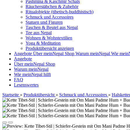
Pashmina & Kaschmir Schals
Räucherstäbchen & Zubehör
Ritualobjekte (tibetisch-buddhistisch)
Schmuck und Accessoires
Statuen und Figuren
Taschen & Beutel aus Nepal
Tee aus Nepal
Wohnen & Wohntextilien
Yoga & Meditation
Produktübersicht anzeigen
Angebote
Über meinNepal Shop
Warum meinNepal
Wie meinN
Angebote
Über meinNepal Shop
Warum meinNepal
Wie meinNepal hilft
FAQ
Lesenswertes
Startseite
»
Produktübersicht
»
Schmuck und Accessoires
»
Halskette