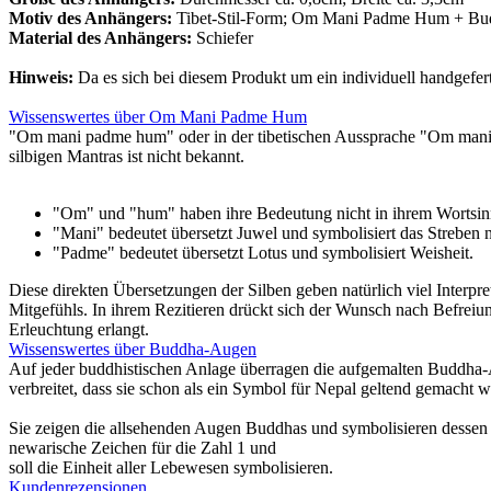
Motiv des Anhängers:
Tibet-Stil-Form; Om Mani Padme Hum + B
Material des Anhängers:
Schiefer
Hinweis:
Da es sich bei diesem Produkt um ein individuell handgefe
Wissenswertes über Om Mani Padme Hum
"Om mani padme hum" oder in der tibetischen Aussprache "Om mani pe
silbigen Mantras ist nicht bekannt.
"Om" und "hum" haben ihre Bedeutung nicht in ihrem Wortsinn,
"Mani" bedeutet übersetzt Juwel und symbolisiert das Streben
"Padme" bedeutet übersetzt Lotus und symbolisiert Weisheit.
Diese direkten Übersetzungen der Silben geben natürlich viel Inter
Mitgefühls. In ihrem Rezitieren drückt sich der Wunsch nach Befrei
Erleuchtung erlangt.
Wissenswertes über Buddha-Augen
Auf jeder buddhistischen Anlage überragen die aufgemalten Buddha-A
verbreitet, dass sie schon als ein Symbol für Nepal geltend gemacht 
Sie zeigen die allsehenden Augen Buddhas und symbolisieren dessen u
newarische Zeichen für die Zahl 1 und
soll die Einheit aller Lebewesen symbolisieren.
Kundenrezensionen