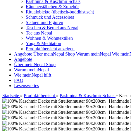
Pashmina & Kaschmir Schals
Räucherstäbchen & Zubehör
Ritualobjekte (tibetisch-buddhistisch)
Schmuck und Accessoires
Statuen und Figuren
Taschen & Beutel aus Nepal
Tee aus Nepal
Wohnen & Wohntextilien
Yoga & Meditation
Produktübersicht anzeigen
Angebote
Über meinNepal Shop
Warum meinNepal
Wie meinN
Angebote
Über meinNepal Shop
Warum meinNepal
Wie meinNepal hilft
FAQ
Lesenswertes
Startseite
»
Produktübersicht
»
Pashmina & Kaschmir Schals
»
Kasch