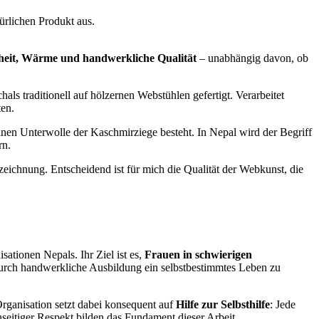
ürlichen Produkt aus.
heit, Wärme und handwerkliche Qualität
– unabhängig davon, ob
als traditionell auf hölzernen Webstühlen gefertigt. Verarbeitet
ten.
inen Unterwolle der Kaschmirziege besteht. In Nepal wird der Begriff
rn.
zeichnung. Entscheidend ist für mich die Qualität der Webkunst, die
sationen Nepals. Ihr Ziel ist es,
Frauen in schwierigen
 durch handwerkliche Ausbildung ein selbstbestimmtes Leben zu
Organisation setzt dabei konsequent auf
Hilfe zur Selbsthilfe
: Jede
seitiger Respekt bilden das Fundament dieser Arbeit.