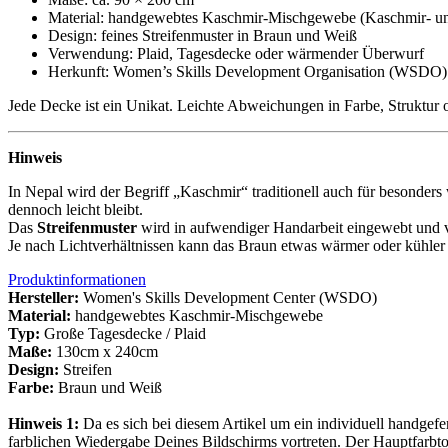
Material: handgewebtes Kaschmir-Mischgewebe (Kaschmir- un
Design: feines Streifenmuster in Braun und Weiß
Verwendung: Plaid, Tagesdecke oder wärmender Überwurf
Herkunft: Women’s Skills Development Organisation (WSDO)
Jede Decke ist ein Unikat. Leichte Abweichungen in Farbe, Struktur
Hinweis
In Nepal wird der Begriff „Kaschmir“ traditionell auch für besonder
dennoch leicht bleibt.
Das
Streifenmuster
wird in aufwendiger Handarbeit eingewebt und ver
Je nach Lichtverhältnissen kann das Braun etwas wärmer oder kühler e
Produktinformationen
Hersteller:
Women's Skills Development Center (WSDO)
Material:
handgewebtes Kaschmir-Mischgewebe
Typ:
Große Tagesdecke / Plaid
Maße:
130cm x 240cm
Design:
Streifen
Farbe:
Braun und Weiß
Hinweis 1:
Da es sich bei diesem Artikel um ein individuell handge
farblichen Wiedergabe Deines Bildschirms vortreten. Der Hauptfarbto