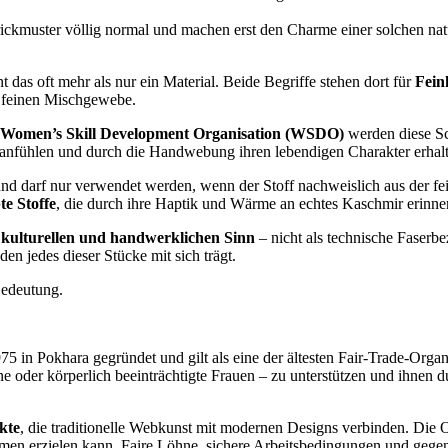
rickmuster völlig normal und machen erst den Charme einer solchen nat
 das oft mehr als nur ein Material. Beide Begriffe stehen dort für
Fein
em feinen Mischgewebe.
Women’s Skill Development Organisation (WSDO)
werden diese Sch
 anfühlen und durch die Handwebung ihren lebendigen Charakter erhal
 und darf nur verwendet werden, wenn der Stoff nachweislich aus der fe
te Stoffe
, die durch ihre Haptik und Wärme an echtes Kaschmir erinne
m
kulturellen und handwerklichen Sinn
– nicht als technische Faserbe
n jedes dieser Stücke mit sich trägt.
Bedeutung.
5 in Pokhara gegründet und gilt als eine der ältesten Fair-Trade-Organi
ene oder körperlich beeinträchtigte Frauen – zu unterstützen und ihnen
kte
, die traditionelle Webkunst mit modernen Designs verbinden. Die 
men erzielen kann. Faire Löhne, sichere Arbeitsbedingungen und gegen