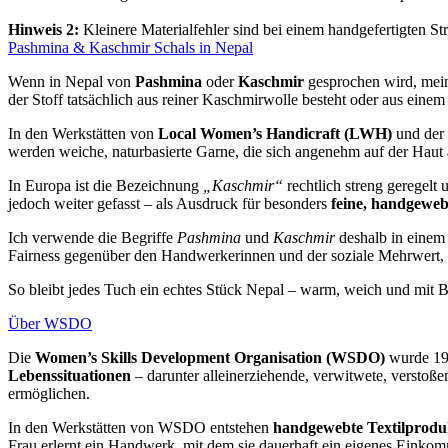
Hinweis 2:
Kleinere Materialfehler sind bei einem handgefertigten St
Pashmina & Kaschmir Schals in Nepal
Wenn in Nepal von
Pashmina
oder
Kaschmir
gesprochen wird, meint
der Stoff tatsächlich aus reiner Kaschmirwolle besteht oder aus ein
In den Werkstätten von
Local Women’s Handicraft (LWH)
und der
werden weiche, naturbasierte Garne, die sich angenehm auf der Haut
In Europa ist die Bezeichnung
„Kaschmir“
rechtlich streng geregelt
jedoch weiter gefasst – als Ausdruck für besonders
feine, handgeweb
Ich verwende die Begriffe
Pashmina
und
Kaschmir
deshalb in eine
Fairness gegenüber den Handwerkerinnen und der soziale Mehrwert, de
So bleibt jedes Tuch ein echtes Stück Nepal – warm, weich und mit 
Über WSDO
Die
Women’s Skills Development Organisation (WSDO)
wurde 197
Lebenssituationen
– darunter alleinerziehende, verwitwete, verstoß
ermöglichen.
In den Werkstätten von WSDO entstehen
handgewebte Textilprodu
Frau erlernt ein Handwerk, mit dem sie dauerhaft ein eigenes Einkom