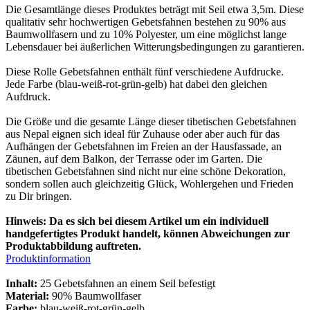
Die Gesamtlänge dieses Produktes beträgt mit Seil etwa 3,5m. Diese
qualitativ sehr hochwertigen Gebetsfahnen bestehen zu 90% aus
Baumwollfasern und zu 10% Polyester, um eine möglichst lange
Lebensdauer bei äußerlichen Witterungsbedingungen zu garantieren.
Diese Rolle Gebetsfahnen enthält fünf verschiedene Aufdrucke.
Jede Farbe (blau-weiß-rot-grün-gelb) hat dabei den gleichen
Aufdruck.
Die Größe und die gesamte Länge dieser tibetischen Gebetsfahnen
aus Nepal eignen sich ideal für Zuhause oder aber auch für das
Aufhängen der Gebetsfahnen im Freien an der Hausfassade, an
Zäunen, auf dem Balkon, der Terrasse oder im Garten. Die
tibetischen Gebetsfahnen sind nicht nur eine schöne Dekoration,
sondern sollen auch gleichzeitig Glück, Wohlergehen und Frieden
zu Dir bringen.
Hinweis: Da es sich bei diesem Artikel um ein individuell
handgefertigtes Produkt handelt, können Abweichungen zur
Produktabbildung auftreten.
Produktinformation
Inhalt:
25 Gebetsfahnen an einem Seil befestigt
Material:
90% Baumwollfaser
Farbe:
blau-weiß-rot-grün-gelb