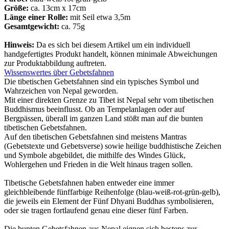
Größe:
ca. 13cm x 17cm
Länge einer Rolle:
mit Seil etwa 3,5m
Gesamtgewicht:
ca. 75g
Hinweis:
Da es sich bei diesem Artikel um ein individuell
handgefertigtes Produkt handelt, können minimale Abweichungen
zur Produktabbildung auftreten.
Wissenswertes über Gebetsfahnen
Die tibetischen Gebetsfahnen sind ein typisches Symbol und
Wahrzeichen von Nepal geworden.
Mit einer direkten Grenze zu Tibet ist Nepal sehr vom tibetischen
Buddhismus beeinflusst. Ob an Tempelanlagen oder auf
Bergpässen, überall im ganzen Land stößt man auf die bunten
tibetischen Gebetsfahnen.
Auf den tibetischen Gebetsfahnen sind meistens Mantras
(Gebetstexte und Gebetsverse) sowie heilige buddhistische Zeichen
und Symbole abgebildet, die mithilfe des Windes Glück,
Wohlergehen und Frieden in die Welt hinaus tragen sollen.
Tibetische Gebetsfahnen haben entweder eine immer
gleichbleibende fünffarbige Reihenfolge (blau-weiß-rot-grün-gelb),
die jeweils ein Element der Fünf Dhyani Buddhas symbolisieren,
oder sie tragen fortlaufend genau eine dieser fünf Farben.
Die bunten Gebetsfahnen aus Nepal eignen sich bestens zur