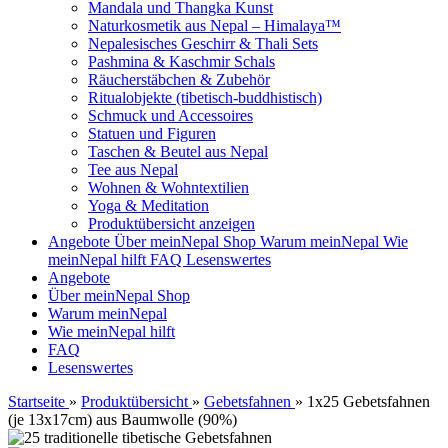
Mandala und Thangka Kunst
Naturkosmetik aus Nepal – Himalaya™
Nepalesisches Geschirr & Thali Sets
Pashmina & Kaschmir Schals
Räucherstäbchen & Zubehör
Ritualobjekte (tibetisch-buddhistisch)
Schmuck und Accessoires
Statuen und Figuren
Taschen & Beutel aus Nepal
Tee aus Nepal
Wohnen & Wohntextilien
Yoga & Meditation
Produktübersicht anzeigen
Angebote
Über meinNepal Shop
Warum meinNepal
Wie
meinNepal hilft
FAQ
Lesenswertes
Angebote
Über meinNepal Shop
Warum meinNepal
Wie meinNepal hilft
FAQ
Lesenswertes
Startseite
»
Produktübersicht
»
Gebetsfahnen
»
1x25 Gebetsfahnen
(je 13x17cm) aus Baumwolle (90%)