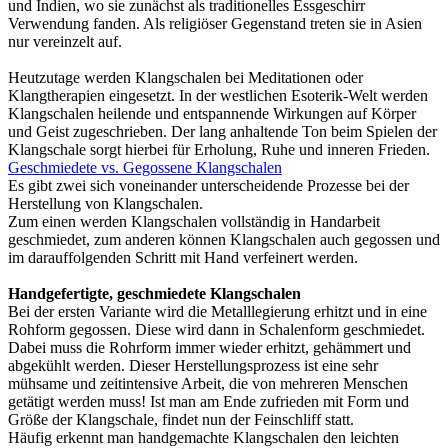
und Indien, wo sie zunächst als traditionelles Essgeschirr
Verwendung fanden. Als religiöser Gegenstand treten sie in Asien
nur vereinzelt auf.
Heutzutage werden Klangschalen bei Meditationen oder
Klangtherapien eingesetzt. In der westlichen Esoterik-Welt werden
Klangschalen heilende und entspannende Wirkungen auf Körper
und Geist zugeschrieben. Der lang anhaltende Ton beim Spielen der
Klangschale sorgt hierbei für Erholung, Ruhe und inneren Frieden.
Geschmiedete vs. Gegossene Klangschalen
Es gibt zwei sich voneinander unterscheidende Prozesse bei der
Herstellung von Klangschalen.
Zum einen werden Klangschalen vollständig in Handarbeit
geschmiedet, zum anderen können Klangschalen auch gegossen und
im darauffolgenden Schritt mit Hand verfeinert werden.
Handgefertigte, geschmiedete Klangschalen
Bei der ersten Variante wird die Metalllegierung erhitzt und in eine
Rohform gegossen. Diese wird dann in Schalenform geschmiedet.
Dabei muss die Rohrform immer wieder erhitzt, gehämmert und
abgekühlt werden. Dieser Herstellungsprozess ist eine sehr
mühsame und zeitintensive Arbeit, die von mehreren Menschen
getätigt werden muss! Ist man am Ende zufrieden mit Form und
Größe der Klangschale, findet nun der Feinschliff statt.
Häufig erkennt man handgemachte Klangschalen den leichten