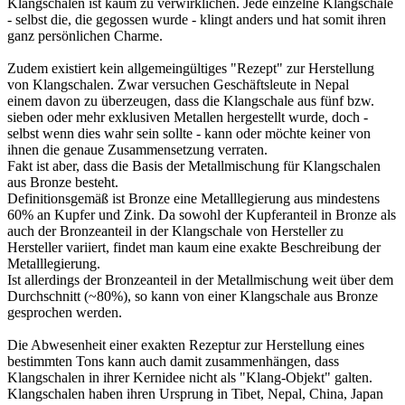
Klangschalen ist kaum zu verwirklichen. Jede einzelne Klangschale
- selbst die, die gegossen wurde - klingt anders und hat somit ihren
ganz persönlichen Charme.
Zudem existiert kein allgemeingültiges "Rezept" zur Herstellung
von Klangschalen. Zwar versuchen Geschäftsleute in Nepal
einem davon zu überzeugen, dass die Klangschale aus fünf bzw.
sieben oder mehr exklusiven Metallen hergestellt wurde, doch -
selbst wenn dies wahr sein sollte - kann oder möchte keiner von
ihnen die genaue Zusammensetzung verraten.
Fakt ist aber, dass die Basis der Metallmischung für Klangschalen
aus Bronze besteht.
Definitionsgemäß ist Bronze eine Metalllegierung aus mindestens
60% an Kupfer und Zink. Da sowohl der Kupferanteil in Bronze als
auch der Bronzeanteil in der Klangschale von Hersteller zu
Hersteller variiert, findet man kaum eine exakte Beschreibung der
Metalllegierung.
Ist allerdings der Bronzeanteil in der Metallmischung weit über dem
Durchschnitt (~80%), so kann von einer Klangschale aus Bronze
gesprochen werden.
Die Abwesenheit einer exakten Rezeptur zur Herstellung eines
bestimmten Tons kann auch damit zusammenhängen, dass
Klangschalen in ihrer Kernidee nicht als "Klang-Objekt" galten.
Klangschalen haben ihren Ursprung in Tibet, Nepal, China, Japan