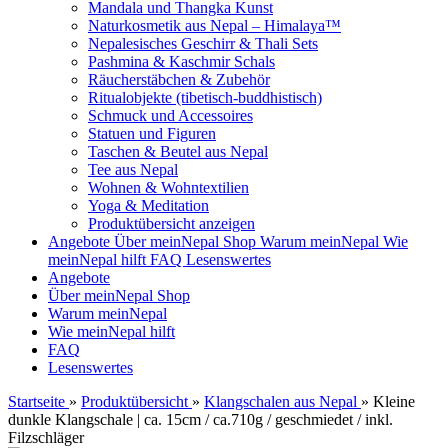
Mandala und Thangka Kunst
Naturkosmetik aus Nepal – Himalaya™
Nepalesisches Geschirr & Thali Sets
Pashmina & Kaschmir Schals
Räucherstäbchen & Zubehör
Ritualobjekte (tibetisch-buddhistisch)
Schmuck und Accessoires
Statuen und Figuren
Taschen & Beutel aus Nepal
Tee aus Nepal
Wohnen & Wohntextilien
Yoga & Meditation
Produktübersicht anzeigen
Angebote
Über meinNepal Shop
Warum meinNepal
Wie
meinNepal hilft
FAQ
Lesenswertes
Angebote
Über meinNepal Shop
Warum meinNepal
Wie meinNepal hilft
FAQ
Lesenswertes
Startseite
»
Produktübersicht
»
Klangschalen aus Nepal
»
Kleine
dunkle Klangschale | ca. 15cm / ca.710g / geschmiedet / inkl.
Filzschläger