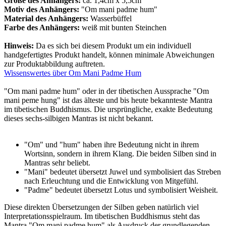
Größe des Anhängers
:
ca. 1,4cm x 5,5cm
Motiv des Anhängers:
"Om mani padme hum"
Material des Anhängers:
Wasserbüffel
Farbe des Anhängers:
weiß mit bunten Steinchen
Hinweis:
Da es sich bei diesem Produkt um ein individuell
handgefertigtes Produkt handelt, können minimale Abweichungen
zur Produktabbildung auftreten.
Wissenswertes über Om Mani Padme Hum
"Om mani padme hum" oder in der tibetischen Aussprache "Om
mani peme hung" ist das älteste und bis heute bekannteste Mantra
im tibetischen Buddhismus. Die ursprüngliche, exakte Bedeutung
dieses sechs-silbigen Mantras ist nicht bekannt.
"Om" und "hum" haben ihre Bedeutung nicht in ihrem
Wortsinn, sondern in ihrem Klang. Die beiden Silben sind in
Mantras sehr beliebt.
"Mani" bedeutet übersetzt Juwel und symbolisiert das Streben
nach Erleuchtung und die Entwicklung von Mitgefühl.
"Padme" bedeutet übersetzt Lotus und symbolisiert Weisheit.
Diese direkten Übersetzungen der Silben geben natürlich viel
Interpretationsspielraum. Im tibetischen Buddhismus steht das
Mantra "Om mani padme hum" als Ausdruck der grundlegenden