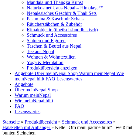
Mandala und Thangka Kunst
Naturkosmetik aus Nepal – Himalaya™
Nepalesisches Geschirr & Thali Sets
Pashmina & Kaschmir Schals
Räucherstäbchen & Zubehör
Ritualobjekte (tibetisch-buddhistisch)
Schmuck und Accessoires
Statuen und Figuren
Taschen & Beutel aus Nepal
Tee aus Nepal
Wohnen & Wohntextilien
Yoga & Meditation
Produktübersicht anzeigen
Angebote
Über meinNepal Shop
Warum meinNepal
Wie
meinNepal hilft
FAQ
Lesenswertes
Angebote
Über meinNepal Shop
Warum meinNepal
Wie meinNepal hilft
FAQ
Lesenswertes
Startseite
»
Produktübersicht
»
Schmuck und Accessoires
»
Halsketten mit Anhänger
»
Kette "Om mani padme hum" | weiß mit
bunten Steinchen